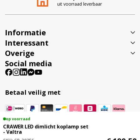
uit voorraad leverbaar
a
t
i
v
Informatie
e
:
Interessant
Overige
Social media
Betaal veilig met
op voorraad
Vestigingsadres
CRAWER LED dimlicht koplamp set
- Valtra
Veenweg 23B 9561 TL Ter Apel