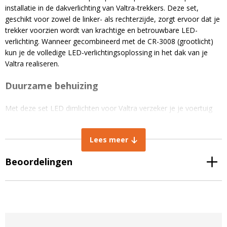
installatie in de dakverlichting van Valtra-trekkers. Deze set,
geschikt voor zowel de linker- als rechterzijde, zorgt ervoor dat je
trekker voorzien wordt van krachtige en betrouwbare LED-
verlichting. Wanneer gecombineerd met de CR-3008 (grootlicht)
kun je de volledige LED-verlichtingsoplossing in het dak van je
Valtra realiseren.
Duurzame behuizing
Met deze set LED dimlichten voor Valtra verzeker je je voertuig
van hoogwaardige verlichting die zowel robuust als efficiënt is. De
aluminium behuizing en de hard gecoate polycarbonaat lens
Lees meer
bieden een lange levensduur en optimale prestaties onder
uiteenlopende omstandigheden.
Beoordelingen
Algemene eigenschappen
Bevat:
2x
CR-3025
E-markering:
R112, R10
Behuizing:
Aluminium