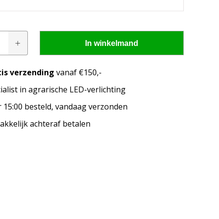
mp
In winkelmand
tis verzending
vanaf €150,-
ialist in agrarische LED-verlichting
pen passen op mijn
 15:00 besteld, vandaag verzonden
merk, model en het bouwjaar van jouw trekker en
kkelijk achteraf betalen
welke lampen de LED configurator jou aanbeveelt!