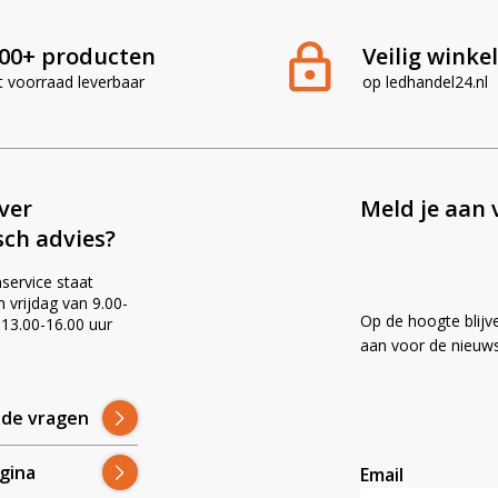
00+ producten
Veilig winke
t voorraad leverbaar
op ledhandel24.nl
ever
Meld je aan 
sch advies?
service staat
vrijdag van 9.00-
Op de hoogte blijv
 13.00-16.00 uur
!
aan voor de nieuws
lde vragen
gina
Email