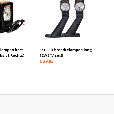
elampen kort
Set LED breedtelampen lang
Marker
nks of Rechts)
12V/24V set8
breedt
€ 39,95
€ 12,9