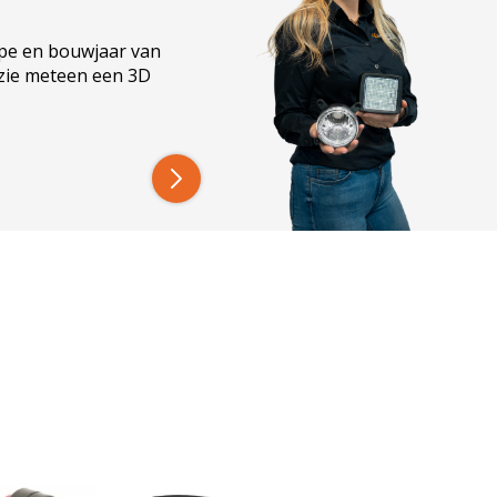
ype en bouwjaar van
 zie meteen een 3D
 nog versterkt door de uitstraling van 3 kleuren
k en met heel veel led branduren. Voldoet ook
e licht tegen de scherpste prijs!