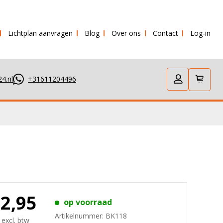
Lichtplan aanvragen
Blog
Over ons
Contact
Log-in
 verstuurd!
4.nl
+31611204496
32,95
op voorraad
Artikelnummer:
BK118
 excl. btw