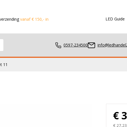
LED Guide
g
vanaf € 150,- in de Benelux
Voor 15:00 besteld?
Dezelfde dag
0597-234500
info@ledhandel2
t 11
mpen
ger
€ 
€ 27,23