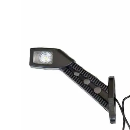
LED achterlichten
LED zwaaila
LED
LED breedtelampen
markerings
LED flitsers
LED verstral
LED Hal,- sta
LED sprayleds
gevelverlich
LED
Overige pro
voordeelpakketten