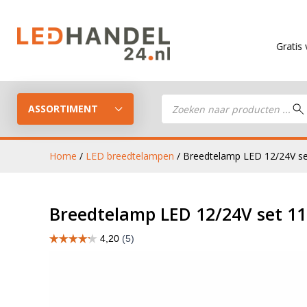
Gratis verzendin
Producten
zoeken
ASSORTIMENT
Home
/
LED breedtelampen
/ Breedtelamp LED 12/24V se
LED Guide
LED werkla
Breedtelamp LED 12/24V set 11
Stel je eigen LED-pakket samen
LED aanhan
LED koplampen
verlichting