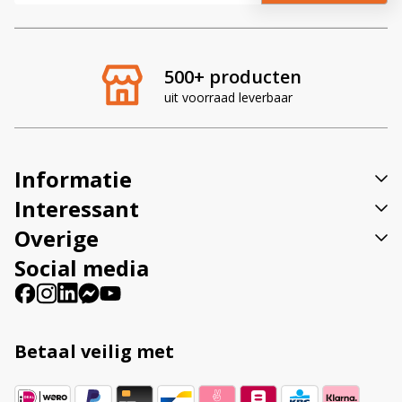
l
t
e
r
500+ producten
n
uit voorraad leverbaar
a
t
i
v
Informatie
e
:
Interessant
Overige
Social media
Betaal veilig met