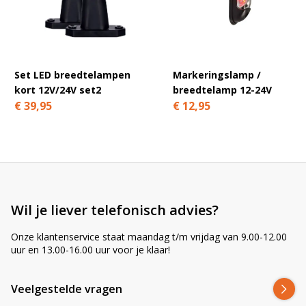
l
t
e
r
n
Set LED breedtelampen
Markeringslamp /
a
kort 12V/24V set2
breedtelamp 12-24V
t
€ 39,95
€ 12,95
i
v
e
:
Wil je liever telefonisch advies?
Onze klantenservice staat maandag t/m vrijdag van 9.00-12.00
uur en 13.00-16.00 uur voor je klaar!
Veelgestelde vragen