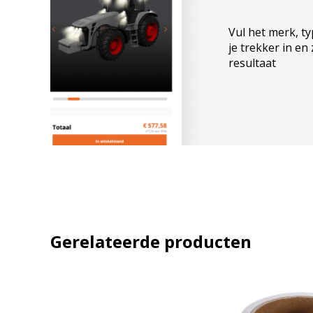
Email
Vul het merk, t
je trekker in en
resultaat
A
l
t
e
r
n
a
t
Gerelateerde producten
i
v
e
: