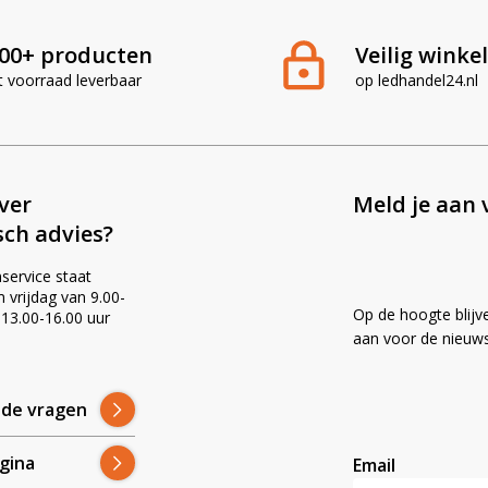
00+ producten
Veilig winke
t voorraad leverbaar
op ledhandel24.nl
ever
Meld je aan 
sch advies?
service staat
vrijdag van 9.00-
Op de hoogte blijv
 13.00-16.00 uur
!
aan voor de nieuws
lde vragen
gina
Email