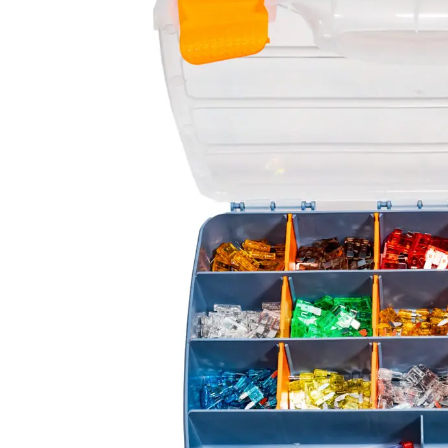
LED achterlichten
LED zwaaila
LED
LED breedtelampen
markerings
LED flitsers
LED verstral
LED Hal,- sta
LED sprayleds
gevelverlich
LED
Overige pro
voordeelpakketten