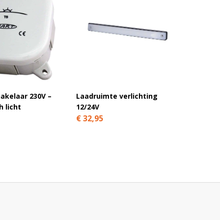
akelaar 230V –
Laadruimte verlichting
Led nu
 licht
12/24V
rood 1
€ 32,95
€ 13,9