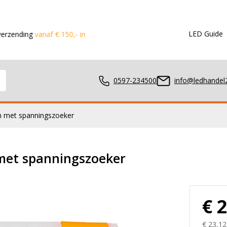
LED Guide
anaf € 150,- in de Benelux
Voor 15:00 besteld?
Dezelfde dag 
0597-234500
info@ledhandel2
n met spanningszoeker
mpen
met spanningszoeker
ger
€ 
€ 23,12