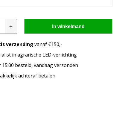
tsdoos
In winkelmand
oeker
tis verzending
vanaf €150,-
ialist in agrarische LED-verlichting
pen passen op mijn
 15:00 besteld, vandaag verzonden
merk, model en het bouwjaar van jouw trekker en
kkelijk achteraf betalen
welke lampen de LED configurator jou aanbeveelt!