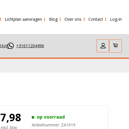
Lichtplan aanvragen
Blog
Over ons
Contact
Log-in
verstuurd!
4.nl
+31611204496
27,98
op voorraad
Artikelnummer:
ZA1019
 excl. btw