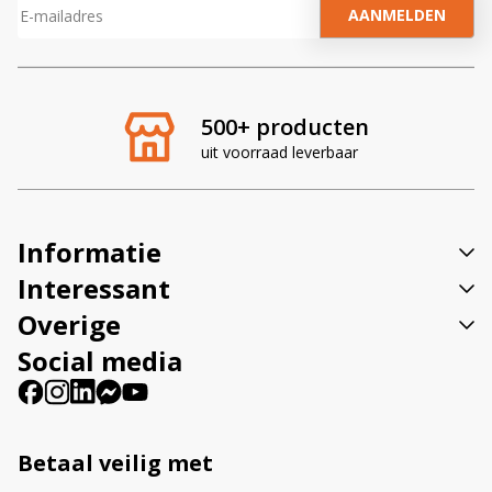
A
l
t
e
r
500+ producten
n
uit voorraad leverbaar
a
t
i
v
Informatie
e
:
Interessant
Overige
Social media
Betaal veilig met