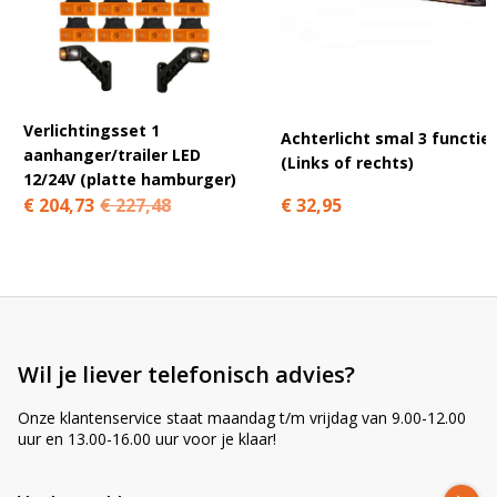
A
l
t
e
r
Verlichtingsset 1
n
Achterlicht smal 3 functie
aanhanger/trailer LED
a
(Links of rechts)
12/24V (platte hamburger)
t
€ 32,95
€ 204,73
€ 227,48
i
v
e
:
Wil je liever telefonisch advies?
Onze klantenservice staat maandag t/m vrijdag van 9.00-12.00
uur en 13.00-16.00 uur voor je klaar!