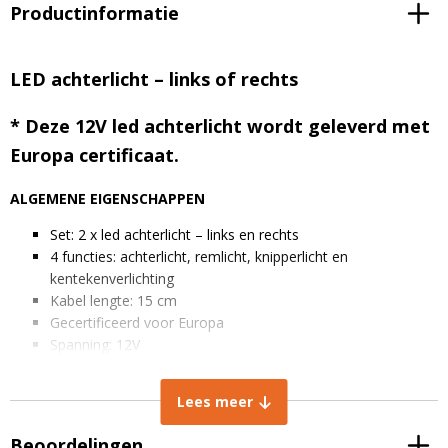
Productinformatie
LED achterlicht – links of rechts
* Deze 12V led achterlicht wordt geleverd met
Europa certificaat.
ALGEMENE EIGENSCHAPPEN
Set: 2 x led achterlicht – links en rechts
4 functies: achterlicht, remlicht, knipperlicht en
kentekenverlichting
Kabel lengte: 15 cm
Gecertificeerd voor Europa
Spanning: 12V
AFMETINGEN IN MM
Lees meer
Breedte lamp: 105 mm
Hoogte lamp: 98 mm
Beoordelingen