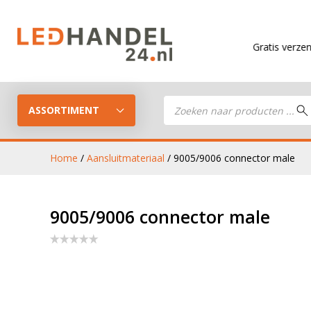
Gratis verzending
vanaf 
Producten
zoeken
ASSORTIMENT
Home
/
Aansluitmateriaal
/ 9005/9006 connector male
LED Guide
LED werkla
9005/9006 connector male
Stel je eigen LED-pakket samen
LED aanhan
LED koplampen
verlichting