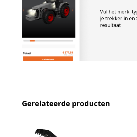
Email
Vul het merk, t
je trekker in en
resultaat
A
l
t
e
r
n
a
Gerelateerde producten
t
i
v
e
: