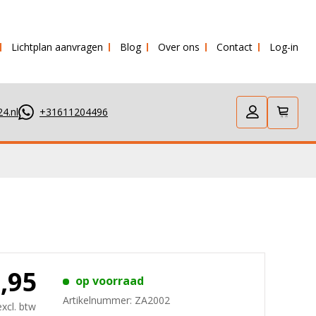
Lichtplan aanvragen
Blog
Over ons
Contact
Log-in
uurd!
4.nl
+31611204496
4,95
op voorraad
Artikelnummer:
ZA2002
excl. btw