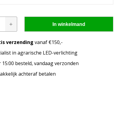
In winkelmand
tis verzending
vanaf €150,-
ialist in agrarische LED-verlichting
pen passen op mijn
 15:00 besteld, vandaag verzonden
kkelijk achteraf betalen
merk, model en het bouwjaar van jouw trekker en
welke lampen de LED configurator jou aanbeveelt!