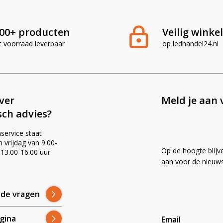
00+ producten
Veilig winke
t voorraad leverbaar
op ledhandel24.nl
ever
Meld je aan 
sch advies?
service staat
vrijdag van 9.00-
Op de hoogte blijv
 13.00-16.00 uur
!
aan voor de nieuws
lde vragen
gina
Email