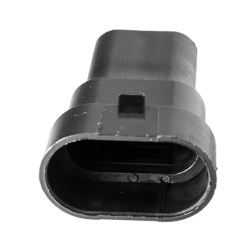
LED achterlichten
LED zwaaila
LED
LED breedtelampen
markerings
LED flitsers
LED verstral
LED Hal,- sta
LED sprayleds
gevelverlich
LED
Overige pro
voordeelpakketten