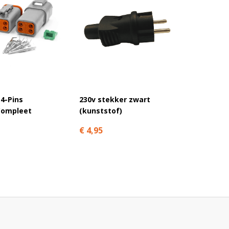
4-Pins
230v stekker zwart
Kabelv
Compleet
(kunststof)
waterd
€ 4,95
€ 12,9