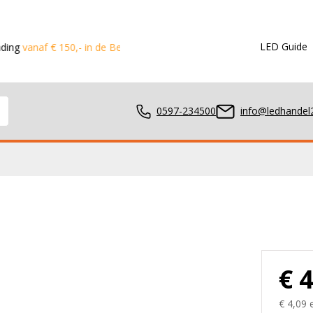
LED Guide
€ 150,- in de Benelux
Voor 15:00 besteld?
Dezelfde dag verst
0597-234500
info@ledhandel2
mpen
ger
€ 
€ 4,09 