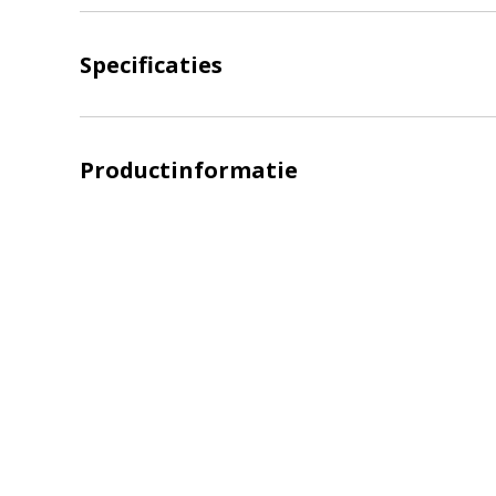
LED achterlichten
LED zwaaila
Specificaties
LED
LED breedtelampen
markerings
Productinformatie
LED flitsers
LED verstral
LED Hal,- sta
LED sprayleds
gevelverlich
LED
Overige pro
voordeelpakketten