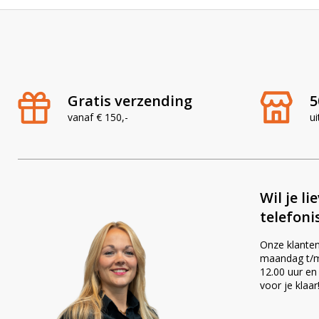
:
Gratis verzending
5
vanaf € 150,-
ui
Wil je li
telefoni
Onze klanten
maandag t/m 
12.00 uur en
voor je klaar