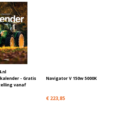
.nl
LEDhan
kalender - Gratis
Navigator V 150w 5000K
10 / 1
telling vanaf
€ 6,99
€ 223,85