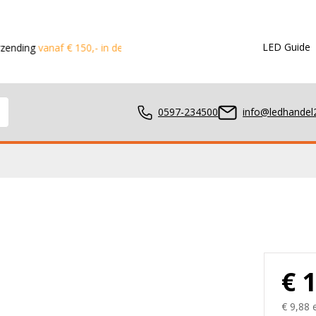
LED Guide
vanaf € 150,- in de Benelux
Voor 15:00 besteld?
Dezelfde dag
0597-234500
info@ledhandel2
mpen
ger
€ 
€ 9,88 