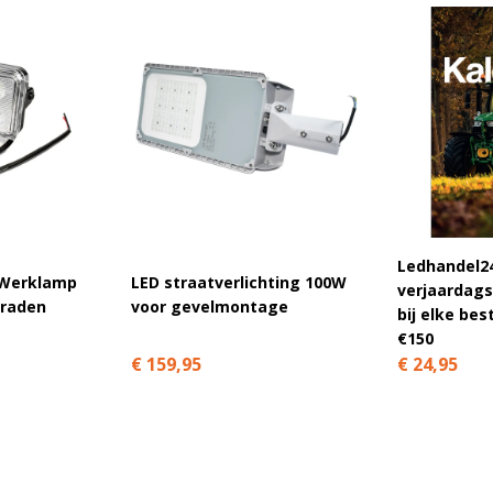
Ledhandel24
Werklamp
LED straatverlichting 100W
verjaardags
graden
voor gevelmontage
bij elke bes
€150
€ 159,95
€ 24,95