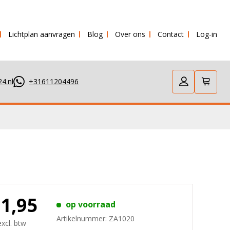
Lichtplan aanvragen
Blog
Over ons
Contact
Log-in
 verstuurd!
4.nl
+31611204496
11,95
op voorraad
Artikelnummer:
ZA1020
excl. btw