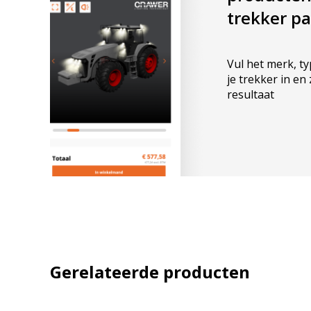
trekker p
Vul het merk, t
je trekker in en
resultaat
Blijf op de hoog
product updates
aanbiedingen, le
Bevestig je inschr
Gerelateerde producten
klantverhalen en
bevestigingsmail 
klantfoto van de
ontvang je binne