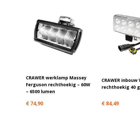
minuten.
Email
A
l
CRAWER werklamp Massey
CRAWER inbouw 
t
Ferguson rechthoekig – 60W
rechthoekig 40 
e
– 6500 lumen
r
€ 84,49
€ 74,90
n
a
t
i
v
e