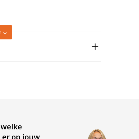
r
 welke
 er op jouw