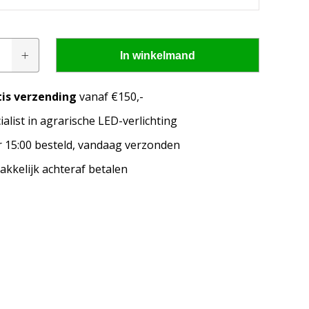
In winkelmand
tis verzending
vanaf €150,-
ialist in agrarische LED-verlichting
pen passen op mijn
 15:00 besteld, vandaag verzonden
kkelijk achteraf betalen
merk, model en het bouwjaar van jouw trekker en
welke lampen de LED configurator jou aanbeveelt!