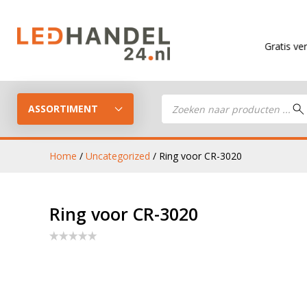
Gratis verzending
Producten
zoeken
ASSORTIMENT
Home
/
Uncategorized
/ Ring voor CR-3020
LED Guide
LED werkla
Ring voor CR-3020
Stel je eigen LED-pakket samen
LED aanhan
LED koplampen
verlichting