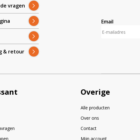
lde vragen
gina
Email
A
l
t
g & retour
e
r
n
a
t
i
ssant
Overige
v
e
:
Alle producten
Over ons
nvragen
Contact
mpen
Mijn account