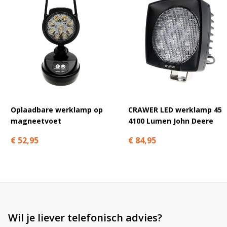
de beste keuze. Geen tijd om te bellen? Maak dan gebruik van
onze
LED Guide; dé online configurator
. Vul simpelweg het merk,
type en bouwjaar van je trekker in en je krijgt meteen te zien welk
LED-pakket op jouw trekker past.
De
LED werklamp 30W rechthoek – 3500 lumen
is de ideale
oplossing voor wie behoefte heeft aan fel, duurzaam en
betrouwbaar licht tijdens het werk. Dankzij de hoge
lichtopbrengst, lage stroomopname en robuuste bouw is dit een
investering waar je jarenlang plezier van hebt.
Oplaadbare werklamp op
CRAWER LED werklamp 45
magneetvoet
4100 Lumen John Deere
€ 52,95
€ 84,95
Wil je liever telefonisch advies?