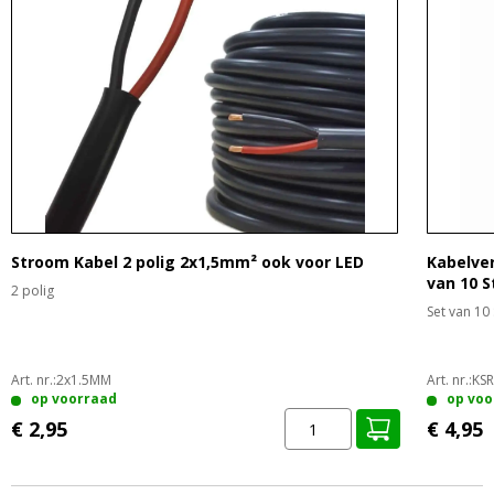
Stroom Kabel 2 polig 2x1,5mm² ook voor LED
Kabelve
van 10 S
2 polig
Set van 10 
Art. nr.:
2x1.5MM
Art. nr.:
KS
op voorraad
op voo
€ 2,95
€ 4,95