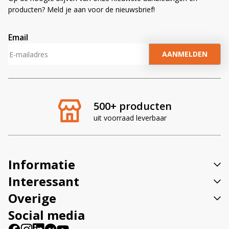
producten? Meld je aan voor de nieuwsbrief!
Email
A
l
t
e
r
500+ producten
n
uit voorraad leverbaar
a
t
i
v
Informatie
e
:
Interessant
Overige
Social media