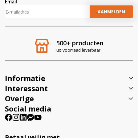
Email
A
l
t
e
r
500+ producten
n
uit voorraad leverbaar
a
t
i
v
Informatie
e
:
Interessant
Overige
Social media
Betaal veilig met