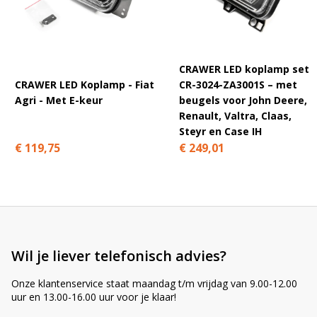
A
l
t
e
CRAWER LED koplamp set
r
CRAWER LED Koplamp - Fiat
CR-3024-ZA3001S – met
n
Agri - Met E-keur
beugels voor John Deere,
a
Renault, Valtra, Claas,
t
Steyr en Case IH
i
€ 119,75
€ 249,01
v
e
:
Wil je liever telefonisch advies?
Onze klantenservice staat maandag t/m vrijdag van 9.00-12.00
uur en 13.00-16.00 uur voor je klaar!