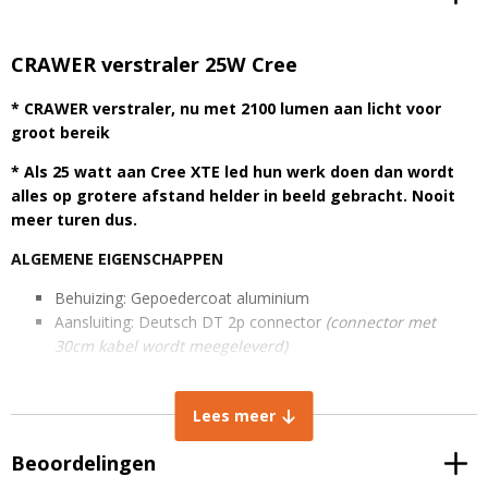
CRAWER verstraler 25W Cree
* CRAWER verstraler, nu met 2100 lumen aan licht voor
groot bereik
* Als 25 watt aan Cree XTE led hun werk doen dan wordt
alles op grotere afstand helder in beeld gebracht. Nooit
meer turen dus.
ALGEMENE EIGENSCHAPPEN
Behuizing: Gepoedercoat aluminium
Aansluiting: Deutsch DT 2p connector
(connector met
30cm kabel wordt meegeleverd)
25 watt high intensity Cree XTE led
Lamp afwerking: PMMA
Lees meer
Brandstand: Verstelbaar, Alle standen mogelijk
Levensduur: +30.000 uren
Beoordelingen
IP rating: IP67 stof- en dompeldicht