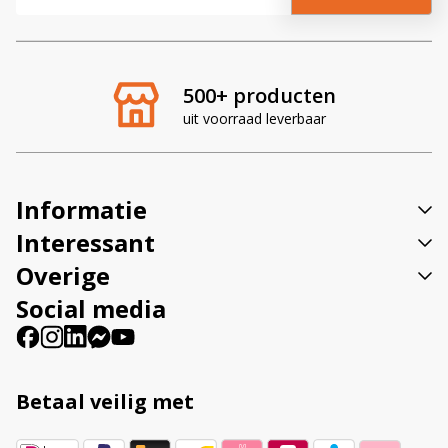
l
t
e
r
500+ producten
n
uit voorraad leverbaar
a
t
i
v
Informatie
e
:
Interessant
Overige
Social media
Betaal veilig met