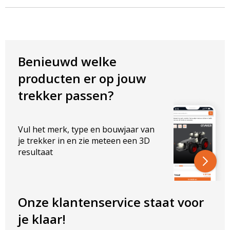
EMC Radio ontstoord: CISPR Klasse 4
TECHNISCHE EIGENSCHAPPEN
Lichtintensiteit: 2100 Lumen
Lichtkleur: Koud wit
Benieuwd welke
Kleurtemperatuur: 6000K
producten er op jouw
ELEKTRISCHE EIGENSCHAPPEN
trekker passen?
Vermogen: 25W
Spanning: 10-32V
AFMETINGEN IN MM
Vul het merk, type en bouwjaar van
je trekker in en zie meteen een 3D
Breedte lamp: 70 mm
resultaat
Hoogte lamp: 84 mm (inclusief beugel)
Dikte lamp: 88 mm
De eerste verstraler van CRAWER met een
Onze klantenservice staat voor
vermogen van 25 watt. Door de gebundelde
je klaar!
lichtstraal is deze verstraler perfect voor lange