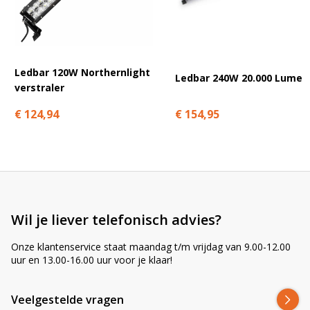
A
Overtuig u ook van de overige eigenschappen van deze
l
CRAWER verstraler:
t
Kleurtemperatuur: 6000K;
e
Behuizing: powdercoated aluminium;
r
Ledbar 120W Northernlight
Toepassing: Zowel indoor als offroad;
n
Ledbar 240W 20.000 Lumen
verstraler
25 watt high intensity Cree XTE led;
a
Lamp afwerking: PMMA;
t
€ 154,95
€ 124,94
Brandstand: Verstelbaar, Alle standen mogelijk;
i
Waterdichtheid: Spuitwaterdicht (IP67);
v
EMC Radio ontstoord: CISPR Klasse 4;
e
Geschikt voor 10-32V;
:
Zo’n werklamp kunt u in ons assortiment verwachten,
want
Ledhandel24.nl, voor het beste licht tegen de
Wil je liever telefonisch advies?
scherpste prijs!
Onze klantenservice staat maandag t/m vrijdag van 9.00-12.00
uur en 13.00-16.00 uur voor je klaar!
Veelgestelde vragen