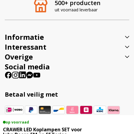
500+ producten
n
uit voorraad leverbaar
a
t
i
v
Informatie
e
:
Interessant
Overige
Social media
Betaal veilig met
op voorraad
Vestigingsadres
CRAWER LED Koplampen SET voor