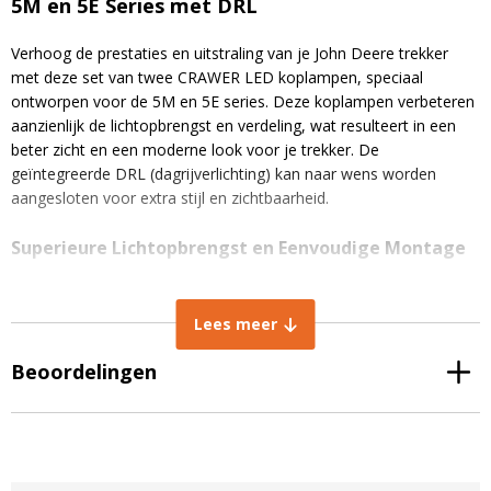
5M en 5E Series met DRL
Verhoog de prestaties en uitstraling van je John Deere trekker
met deze set van twee CRAWER LED koplampen, speciaal
ontworpen voor de 5M en 5E series. Deze koplampen verbeteren
aanzienlijk de lichtopbrengst en verdeling, wat resulteert in een
beter zicht en een moderne look voor je trekker. De
geïntegreerde DRL (dagrijverlichting) kan naar wens worden
aangesloten voor extra stijl en zichtbaarheid.
Superieure Lichtopbrengst en Eenvoudige Montage
Deze LED koplampen set levert krachtiger en efficiënter licht,
waardoor je veiliger en comfortabeler kunt werken, zelfs in de
Lees meer
donkerste omstandigheden. Met Osram LED-chips en een hard
gecoate polycarbonaat lens zijn deze lampen duurzaam en
Beoordelingen
betrouwbaar. Ze zijn gemakkelijk te installeren en veroorzaken
geen foutcodes, omdat de John Deere 5M en 5E series geen Can-
Bus systeem gebruiken. Dit zorgt voor een snelle en
probleemloze installatie.