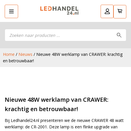
Producten
Ga terug
LED Guide
zoeken
LED Guide
Stel je eigen LED-pakket samen
Stel je eigen LED-pakket samen
LED werklampen
LED werklampen
LED koplampen
Home
/
Nieuws
/ Nieuwe 48W werklamp van CRAWER: krachtig
LED koplampen
en betrouwbaar!
LED aanhanger verlichting
LED aanhanger verlichting
LED achterlichten
LED achterlichten
LED zwaailampen
LED zwaailampen
LED breedtelampen
LED breedtelampen
LED markeringslampen
LED markeringslampen
Nieuwe 48W werklamp van CRAWER:
LED flitsers
LED flitsers
krachtig en betrouwbaar!
LED verstralers
LED verstralers
LED sprayleds
LED sprayleds
Bij Ledhandel24.nl presenteren we de nieuwe CRAWER 48 watt
LED Hal,- stal- en gevelverlichting
werklamp: de CR-2001. Deze lamp is een flinke upgrade van
LED Hal,- stal- en gevelverlichting