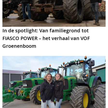
minuten.
Email
In de spotlight: Van familiegrond tot
FIASCO POWER – het verhaal van VOF
Groenenboom
A
l
t
e
r
n
a
t
i
v
e