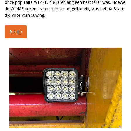
LED voordeelpakketten
onze populaire WL48E, die jarenlang een bestseller was. Hoewel
LED voordeelpakketten
de WL48E bekend stond om zijn degelijkheid, was het na 8 jaar
Overige producten
Overige producten
tijd voor vernieuwing.
Bekijk alles
Blog
Bekijk
Over ons
Ervaringen
Gratis lichtplan
Klantenservice
0597-234500
info@ledhandel24.nl
+31611204496