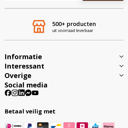
l
t
e
r
500+ producten
n
uit voorraad leverbaar
a
t
i
v
Informatie
e
:
Interessant
Overige
Social media
Betaal veilig met