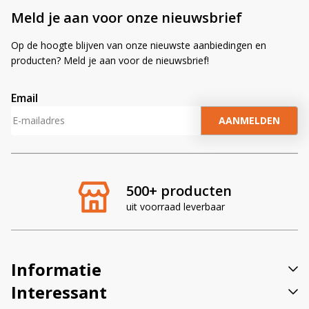
Meld je aan voor onze nieuwsbrief
Op de hoogte blijven van onze nieuwste aanbiedingen en
producten? Meld je aan voor de nieuwsbrief!
Email
A
l
t
e
r
500+ producten
n
uit voorraad leverbaar
a
t
i
v
Informatie
e
:
Interessant