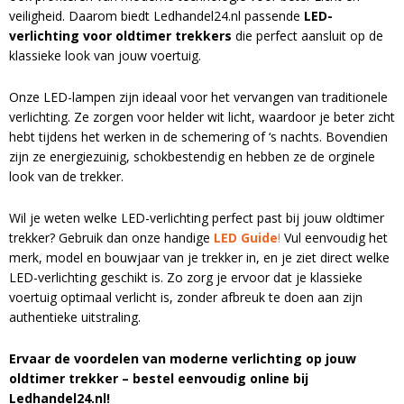
LED voordeelpakketten
LED voordeelpakketten
veiligheid. Daarom biedt Ledhandel24.nl passende
LED-
Overige producten
verlichting voor oldtimer trekkers
die perfect aansluit op de
Overige producten
klassieke look van jouw voertuig.
Bekijk alles
Blog
Onze LED-lampen zijn ideaal voor het vervangen van traditionele
verlichting. Ze zorgen voor helder wit licht, waardoor je beter zicht
Over ons
hebt tijdens het werken in de schemering of ‘s nachts. Bovendien
zijn ze energiezuinig, schokbestendig en hebben ze de orginele
Ervaringen
look van de trekker.
Gratis lichtplan
Wil je weten welke LED-verlichting perfect past bij jouw oldtimer
trekker? Gebruik dan onze handige
LED Guide
!
Vul eenvoudig het
Klantenservice
merk, model en bouwjaar van je trekker in, en je ziet direct welke
LED-verlichting geschikt is. Zo zorg je ervoor dat je klassieke
voertuig optimaal verlicht is, zonder afbreuk te doen aan zijn
0597-234500
authentieke uitstraling.
info@ledhandel24.nl
+31611204496
Ervaar de voordelen van moderne verlichting op jouw
oldtimer trekker – bestel eenvoudig online bij
Ledhandel24.nl!