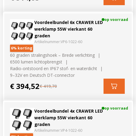
op voorraad
Voordeelbundel 6x CRAWER LED
werklamp 55W vierkant 60
graden
Artikelnummer:
VP6-1022-60
6% korting
60 graden stralingshoek – Brede verlichting
6500 lumen lichtopbrengst
Radio-ontstoord en IP67 stof- en waterdicht
9–32V en Deutsch DT-connector
€ 394,52
€ 419,70
op voorraad
Voordeelbundel 4x CRAWER LED
werklamp 55W vierkant 60
graden
Artikelnummer:
VP4-1022-60