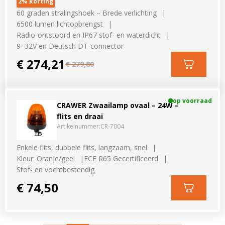
2% korting
60 graden stralingshoek – Brede verlichting
6500 lumen lichtopbrengst
Radio-ontstoord en IP67 stof- en waterdicht
9–32V en Deutsch DT-connector
€ 274,21
€ 279,80
op voorraad
CRAWER Zwaailamp ovaal – 24W –
flits en draai
Artikelnummer:
CR-7004
Enkele flits, dubbele flits, langzaam, snel
Kleur: Oranje/geel
ECE R65 Gecertificeerd
Stof- en vochtbestendig
€ 74,50