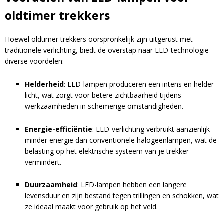
oldtimer trekkers
Hoewel oldtimer trekkers oorspronkelijk zijn uitgerust met
A
traditionele verlichting, biedt de overstap naar LED-technologie
l
diverse voordelen:
t
e
Helderheid
:
LED-lampen produceren een intens en helder
r
licht, wat zorgt voor betere zichtbaarheid tijdens
n
werkzaamheden in schemerige omstandigheden.
a
t
Energie-efficiëntie
:
LED-verlichting verbruikt aanzienlijk
i
minder energie dan conventionele halogeenlampen, wat de
v
belasting op het elektrische systeem van je trekker
e
vermindert.
:
Duurzaamheid
:
LED-lampen hebben een langere
levensduur en zijn bestand tegen trillingen en schokken, wat
ze ideaal maakt voor gebruik op het veld.