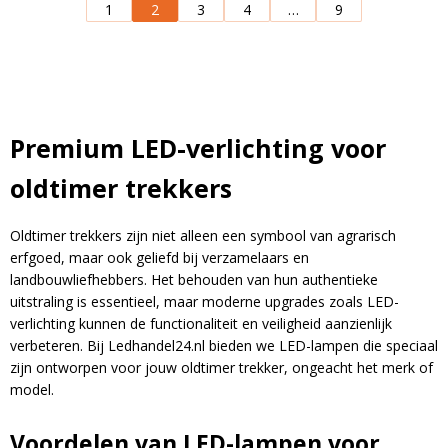
1
2
3
4
…
9
Premium LED-verlichting voor
oldtimer trekkers
Blijf op de hoogte van nieuwe product
Oldtimer trekkers zijn niet alleen een symbool van agrarisch
updates, promoties en aanbiedingen, leuke
erfgoed, maar ook geliefd bij verzamelaars en
Bevestig je inschrijving via de bevestigingsmail
landbouwliefhebbers. Het behouden van hun authentieke
klantverhalen en ontdek de klantfoto van de
uitstraling is essentieel, maar moderne upgrades zoals LED-
in je inbox. Deze ontvang je binnen een paar
maand!
verlichting kunnen de functionaliteit en veiligheid aanzienlijk
minuten.
verbeteren.
Bij Ledhandel24.nl bieden we LED-lampen die speciaal
Email
zijn ontworpen voor jouw oldtimer trekker, ongeacht het merk of
model.
Voordelen van LED-lampen voor