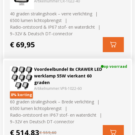
Artikelnummer:
CR-1022-40
40 graden stralingshoek – verre verlichting
6500 lumen lichtopbrengst
Radio-ontstoord & IP67 stof- en waterdicht
9–32V & Deutsch DT-connector
€ 69,95
op voorraad
Voordeelbundel 8x CRAWER LED
werklamp 55W vierkant 60
graden
Artikelnummer:
VP8-1022-60
8% korting
60 graden stralingshoek – Brede verlichting
6500 lumen lichtopbrengst
Radio-ontstoord en IP67 stof- en waterdicht
9–32V en Deutsch DT-connector
€ 514,83
€ 559,60