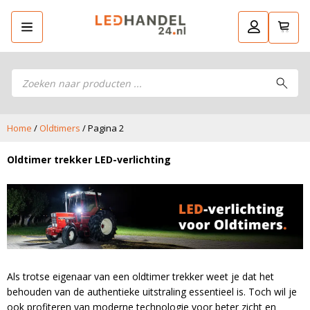
Producten
Ga terug
LED Guide
zoeken
LED Guide
Stel je eigen LED-pakket samen
Stel je eigen LED-pakket samen
LED werklampen
LED werklampen
LED koplampen
Home
/
Oldtimers
/ Pagina 2
LED koplampen
LED aanhanger verlichting
LED aanhanger verlichting
Oldtimer trekker LED-verlichting
LED achterlichten
LED achterlichten
LED zwaailampen
LED zwaailampen
LED breedtelampen
LED breedtelampen
LED markeringslampen
LED markeringslampen
LED flitsers
LED flitsers
LED verstralers
LED verstralers
Als trotse eigenaar van een oldtimer trekker weet je dat het
LED sprayleds
LED sprayleds
behouden van de authentieke uitstraling essentieel is. Toch wil je
LED Hal,- stal- en gevelverlichting
LED Hal,- stal- en gevelverlichting
ook profiteren van moderne technologie voor beter zicht en