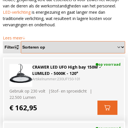
LED voordeelpakketten
LED voordeelpakketten
van de dieren als de werkomstandigheden van het personeel.
Overige producten
LED-verlichting
is energiezuinig en gaat langer mee dan
Overige producten
traditionele verlichting, wat resulteert in lagere kosten voor
vervangingen en onderhoud.
Bekijk alles
Blog
Lees meer
Over ons
Filter
Ervaringen
Gratis lichtplan
op voorraad
CRAWER LED UFO High bay 150W -
LUMILED - 5000K - 120°
Klantenservice
Artikelnummer:
230UF150-101
Gebruik op 230 volt
Stof- en sproeidicht
0597-234500
22.500 Lumen
info@ledhandel24.nl
€ 162,95
+31611204496