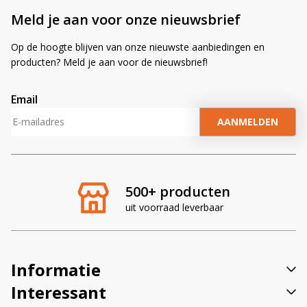
Meld je aan voor onze nieuwsbrief
Op de hoogte blijven van onze nieuwste aanbiedingen en
producten? Meld je aan voor de nieuwsbrief!
Email
A
l
t
e
r
500+ producten
n
uit voorraad leverbaar
a
t
i
v
Informatie
e
:
Interessant