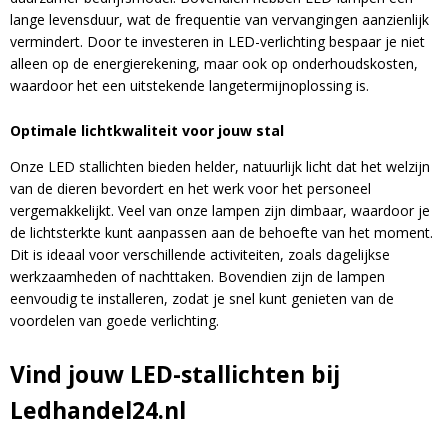
Blijf op de hoogte van nieuwe product
lange levensduur, wat de frequentie van vervangingen aanzienlijk
updates, promoties en aanbiedingen, leuke
vermindert. Door te investeren in LED-verlichting bespaar je niet
Bevestig je inschrijving via de bevestigingsmail
klantverhalen en ontdek de klantfoto van de
alleen op de energierekening, maar ook op onderhoudskosten,
in je inbox. Deze ontvang je binnen een paar
maand!
waardoor het een uitstekende langetermijnoplossing is.
minuten.
Optimale lichtkwaliteit voor jouw stal
Email
Onze LED stallichten bieden helder, natuurlijk licht dat het welzijn
van de dieren bevordert en het werk voor het personeel
vergemakkelijkt. Veel van onze lampen zijn dimbaar, waardoor je
de lichtsterkte kunt aanpassen aan de behoefte van het moment.
Dit is ideaal voor verschillende activiteiten, zoals dagelijkse
werkzaamheden of nachttaken. Bovendien zijn de lampen
eenvoudig te installeren, zodat je snel kunt genieten van de
A
voordelen van goede verlichting.
l
t
Vind jouw LED-stallichten bij
e
Ledhandel24.nl
r
n