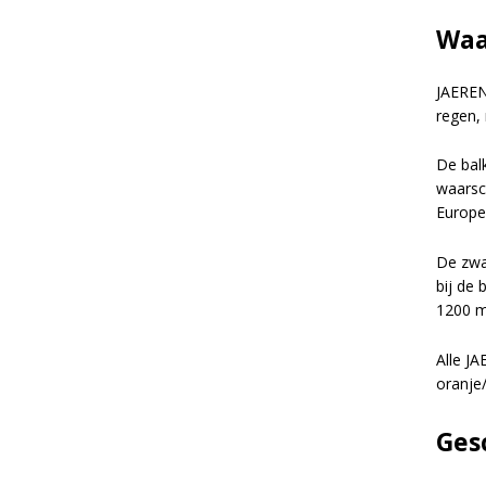
Waa
JAEREN
regen,
De bal
waarsc
Europe
De zwa
bij de
1200 m
Blijf op de hoog
Alle J
oranje/
product updates
aanbiedingen, le
Bevestig je inschr
Ges
klantverhalen en
bevestigingsmail 