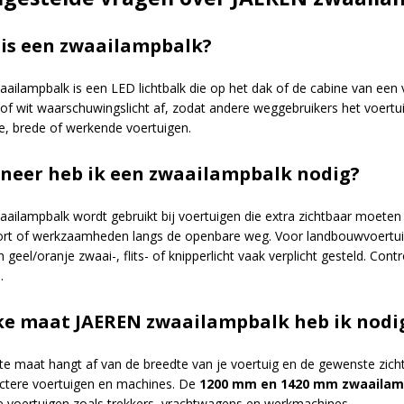
is een zwaailampbalk?
aailampbalk is een LED lichtbalk die op het dak of de cabine van een
of wit waarschuwingslicht af, zodat andere weggebruikers het voertuig
de, brede of werkende voertuigen.
eer heb ik een zwaailampbalk nodig?
aailampbalk wordt gebruikt bij voertuigen die extra zichtbaar moeten
ort of werkzaamheden langs de openbare weg. Voor landbouwvoertui
 geel/oranje zwaai-, flits- of knipperlicht vaak verplicht gesteld. Cont
.
e maat JAEREN zwaailampbalk heb ik nodi
ste maat hangt af van de breedte van je voertuig en de gewenste zic
tere voertuigen en machines. De
1200 mm en 1420 mm zwaailam
e voertuigen zoals trekkers, vrachtwagens en werkmachines.