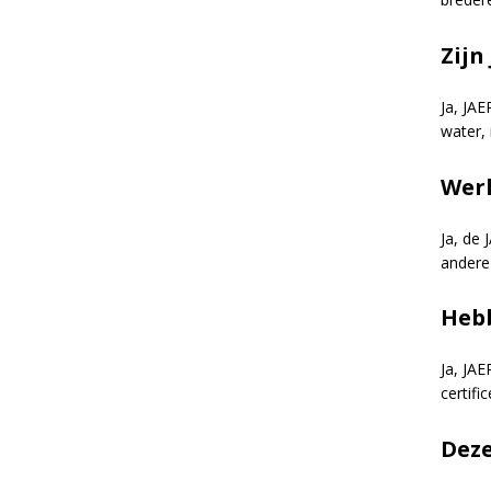
Zijn
Ja, JAE
water,
Werk
Ja, de
andere
Hebb
Ja, JA
certifi
Deze