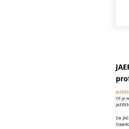
JAE
pro
JAERE
Of je 
JAEREN 
De JAE
Daardoo