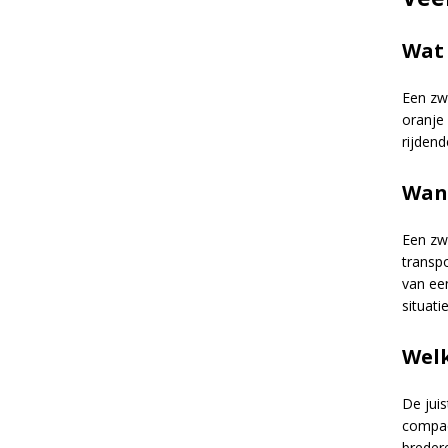
e
:
Wat 
Een zw
oranje 
rijden
Wann
Een zw
transp
van een
situatie
Welk
De jui
compac
breder