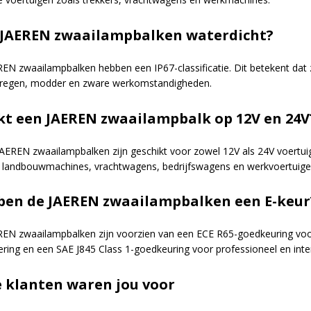
 JAEREN zwaailampbalken waterdicht?
REN zwaailampbalken hebben een IP67-classificatie. Dit betekent dat z
 regen, modder en zware werkomstandigheden.
t een JAEREN zwaailampbalk op 12V en 24V
 JAEREN zwaailampbalken zijn geschikt voor zowel 12V als 24V voert
 landbouwmachines, vrachtwagens, bedrijfswagens en werkvoertuige
en de JAEREN zwaailampbalken een E-keur
EREN zwaailampbalken zijn voorzien van een ECE R65-goedkeuring voo
cering en een SAE J845 Class 1-goedkeuring voor professioneel en inte
 klanten waren jou voor