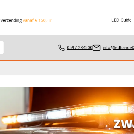
LED Guide
g
vanaf € 150,- in de Benelux
Voor 15:00 besteld?
Dezelfde dag
0597-234500
info@ledhandel2
mpen
ger