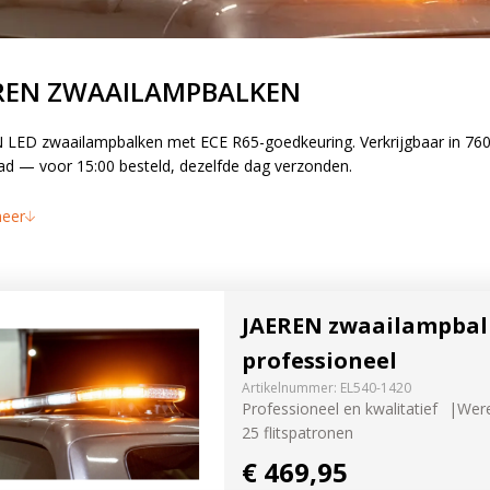
mpen
REN ZWAAILAMPBALKEN
lampen
 LED zwaailampbalken met ECE R65-goedkeuring. Verkrijgbaar in 760,
ad — voor 15:00 besteld, dezelfde dag verzonden.
ers
Welke lam
eer
trekker?
l- en
Selecteer het 
ting
bekijk direct 
JAEREN zwaailampbal
PROBEER NU
professioneel
ducten
Artikelnummer:
EL540-1420
Professioneel en kwalitatief
Were
25 flitspatronen
€ 469,95