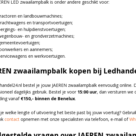
 maand!
n een paar
EREN LED zwaailampbalk is onder andere geschikt voor:
tractoren en landbouwmachines;
vrachtwagens en transportvoertuigen;
bergings- en hulpdienstvoertuigen;
wegenbouw- en grondverzetmachines;
gemeentevoertuigen;
loonwerkers en aannemers;
servicewagens en werkvoertuigen.
REN zwaailampbalk kopen bij Ledhande
dhandel24.nl bestel je jouw JAEREN zwaailampbalk eenvoudig online. D
ioneel dagelijks gebruik. Bestel je voor
15:00 uur
, dan versturen we 
ding vanaf
€150,- binnen de Benelux
.
 je welke lengte of uitvoering het beste past bij jouw voertuig? Gebru
ok
contact
opnemen met onze specialisten via telefoon, e-mail of
Wh
lgestelde vragen over JAEREN zwaail