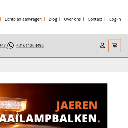
Lichtplan aanvragen
Blog
Over ons
Contact
Log-in
 verstuurd!
4.nl
+31611204496