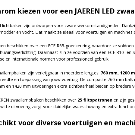
rom kiezen voor een JAEREN LED zwaa
 lichtbalken zijn ontworpen voor zware werkomstandigheden. Dankz
 modder en vocht. Dat maakt ze ideaal voor voertuigen en machines di
ken beschikken over een ECE R65-goedkeuring, waardoor ze voldoen 
huwingsverlichting. Daarnaast zijn ze voorzien van een ECE R10- en S
se en internationale normen voor professioneel gebruik.
ailampbalken zijn verkrijgbaar in meerdere lengtes:
760 mm, 1200 
 breedte en toepassing van jouw voertuig. De compacte 760 mm balk is
m en 1420 mm uitvoeringen extra zichtbaarheid bieden op bredere v
te van nieuwe
AEREN zwaailampbalken beschikken over
25 flitspatronen
en zijn ges
witte uitvoering zorgt voor duidelijke waarschuwing en extra functione
, promoties en
uke
ijving via de
chikt voor diverse voertuigen en mach
 ontdek de
in je inbox. Deze