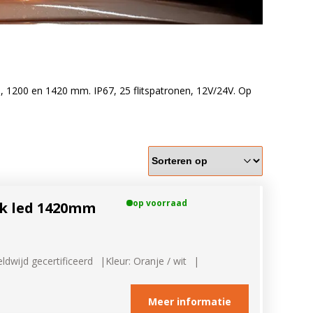
 1200 en 1420 mm. IP67, 25 flitspatronen, 12V/24V. Op
pen passen op mijn
merk, model en het bouwjaar van jouw trekker en
welke lampen de LED configurator jou aanbeveelt!
op voorraad
k led 1420mm
ldwijd gecertificeerd
Kleur: Oranje / wit
Meer informatie