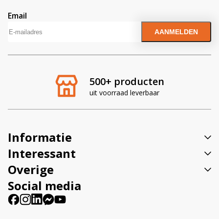
Email
A
l
A
t
l
e
t
r
e
n
r
500+ producten
a
n
t
uit voorraad leverbaar
a
i
t
v
i
e
v
Informatie
:
e
:
Interessant
Overige
Social media