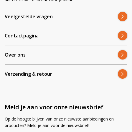
Veelgestelde vragen
Contactpagina
Blijf op de hoogte van nieuwe product
Over ons
updates, promoties en aanbiedingen, leuke
Bevestig je inschrijving via de bevestigingsmail
klantverhalen en ontdek de klantfoto van de
in je inbox. Deze ontvang je binnen een paar
Verzending & retour
maand!
minuten.
Email
Meld je aan voor onze nieuwsbrief
Op de hoogte blijven van onze nieuwste aanbiedingen en
producten? Meld je aan voor de nieuwsbrief!