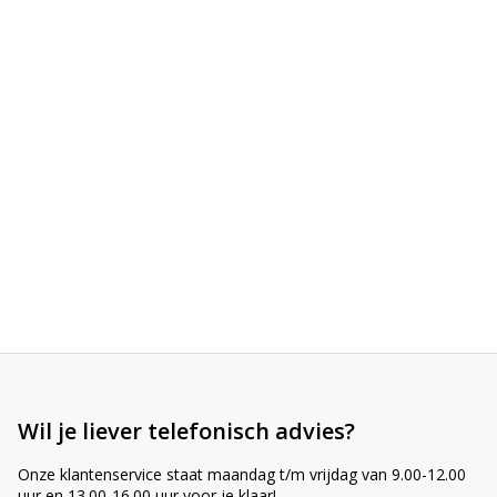
LED voordeelpakketten
LED voordeelpakketten
Overige producten
Overige producten
Bekijk alles
Blog
Over ons
Ervaringen
Gratis lichtplan
Klantenservice
0597-234500
info@ledhandel24.nl
+31611204496
Wil je liever telefonisch advies?
Onze klantenservice staat maandag t/m vrijdag van 9.00-12.00
uur en 13.00-16.00 uur voor je klaar!