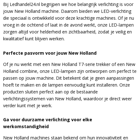
minuten.
Bij Ledhandel24.nl begrijpen we hoe belangrijk verlichting is voor
jouw New Holland machine. Daarom bieden we LED-verlichting
Email
die speciaal is ontwikkeld voor deze krachtige machines. Of je nu
vroeg in de ochtend of laat in de avond werkt, onze LED-lampen
zorgen altijd voor helderheid en zichtbaarheid, zodat je veilig en
kwalitatief kunt blijven werken.
Perfecte pasvorm voor jouw New Holland
Of je nu werkt met een New Holland T7-serie trekker of een New
A
Holland combine, onze LED-lampen zijn ontworpen om perfect te
l
passen op jouw machine. Dit betekent dat je geen aanpassingen
t
hoeft te maken en de lampen eenvoudig kunt installeren. Onze
e
producten sluiten perfect aan op de bestaande
r
verlichtingssystemen van New Holland, waardoor je direct weer
n
verder kunt met je werk.
a
t
Ga voor duurzame verlichting voor elke
i
werkomstandigheid
v
e
New Holland machines staan bekend om hun innovativiteit en