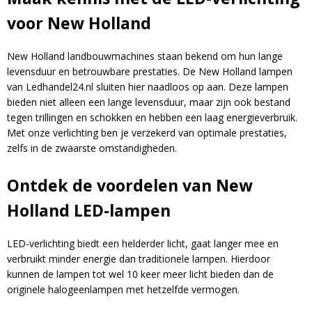
voor New Holland
New Holland landbouwmachines staan bekend om hun lange
levensduur en betrouwbare prestaties. De New Holland lampen
van Ledhandel24.nl sluiten hier naadloos op aan. Deze lampen
bieden niet alleen een lange levensduur, maar zijn ook bestand
tegen trillingen en schokken en hebben een laag energieverbruik.
Met onze verlichting ben je verzekerd van optimale prestaties,
zelfs in de zwaarste omstandigheden.
Ontdek de voordelen van New
Holland LED-lampen
LED-verlichting biedt een helderder licht, gaat langer mee en
Blijf op de hoogte van nieuwe product
verbruikt minder energie dan traditionele lampen. Hierdoor
updates, promoties en aanbiedingen, leuke
kunnen de lampen tot wel 10 keer meer licht bieden dan de
Bevestig je inschrijving via de bevestigingsmail
klantverhalen en ontdek de klantfoto van de
originele halogeenlampen met hetzelfde vermogen.
in je inbox. Deze ontvang je binnen een paar
maand!