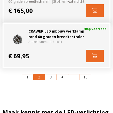
60 graden breedtestraler
Stof- en waterdicht
€ 165,00
op voorraad
CRAWER LED inbouw werklamp
rond 60 graden breedtestraler
Artikelnummer:
CR-1031
€ 69,95
1
2
3
4
…
10
Maak kennis met de LED-verlichting