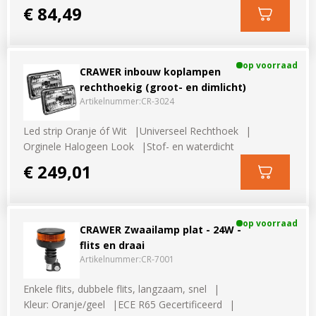
€ 84,49
op voorraad
CRAWER inbouw koplampen
rechthoekig (groot- en dimlicht)
Artikelnummer:
CR-3024
Led strip Oranje óf Wit
Universeel Rechthoek
Orginele Halogeen Look
Stof- en waterdicht
€ 249,01
op voorraad
CRAWER Zwaailamp plat - 24W -
flits en draai
Artikelnummer:
CR-7001
Enkele flits, dubbele flits, langzaam, snel
Kleur: Oranje/geel
ECE R65 Gecertificeerd