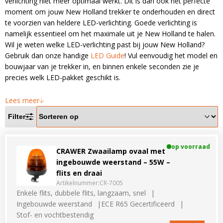
verlichting niet meer optimaal werkt. Dit is dan ook het perfecte
LED voordeelpakketten
LED voordeelpakketten
moment om jouw New Holland trekker te onderhouden en direct
Overige producten
Overige producten
te voorzien van heldere LED-verlichting. Goede verlichting is
namelijk essentieel om het maximale uit je New Holland te halen.
Wil je weten welke LED-verlichting past bij jouw New Holland?
Bekijk alles
Blog
Gebruik dan onze handige
LED Guide
! Vul eenvoudig het model en
bouwjaar van je trekker in, en binnen enkele seconden zie je
Over ons
precies welk LED-pakket geschikt is.
Ervaringen
Lees meer
Gratis lichtplan
Filter
Klantenservice
op voorraad
CRAWER Zwaailamp ovaal met
ingebouwde weerstand – 55W –
0597-234500
flits en draai
info@ledhandel24.nl
Artikelnummer:
CR-7005
+31611204496
Enkele flits, dubbele flits, langzaam, snel
Ingebouwde weerstand
ECE R65 Gecertificeerd
Stof- en vochtbestendig