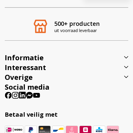
t
e
r
500+ producten
n
uit voorraad leverbaar
a
t
i
v
Informatie
e
:
Interessant
Overige
Social media
Betaal veilig met