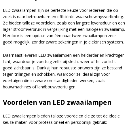
LED zwaailampen zijn de perfecte keuze voor iedereen die op
zoek is naar betrouwbare en efficiënte waarschuwingsverlichting.
Ze bieden talloze voordelen, zoals een langere levensduur en een
lager stroomverbruik in vergelijking met een halogeen zwaailamp.
Hierdoor is een update van één naar twee zwaailampen zeer
goed mogelijk, zonder zware zekeringen in je elektrisch systeem.
Daarnaast leveren LED zwaailampen een helderder en krachtiger
licht, waardoor je voertuig zelfs bij slecht weer of fel zonlicht
goed zichtbaar is. Dankzij hun robuuste ontwerp zijn ze bestand
tegen trillingen en schokken, waardoor ze ideaal zijn voor
voertuigen die in zware omstandigheden werken, zoals
bouwmachines of landbouwvoertuigen.
Voordelen van LED zwaailampen
Blijf op de hoogte van nieuwe product
updates, promoties en aanbiedingen, leuke
LED zwaailampen bieden talloze voordelen die ze tot de ideale
Bevestig je inschrijving via de bevestigingsmail
klantverhalen en ontdek de klantfoto van de
keuze maken voor professioneel en persoonlijk gebruik:
in je inbox. Deze ontvang je binnen een paar