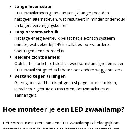
maand!
minuten.
Lange levensduur
LED zwaailampen gaan aanzienlijk langer mee dan
Email
halogeen alternatieven, wat resulteert in minder onderhoud
en lagere vervangingskosten.
Laag stroomverbruik
Het lage energieverbruik belast het elektrisch systeem
minder, wat zeker bij 24V installaties op zwaardere
voertuigen een voordeel is.
Heldere zichtbaarheid
Ook bij fel zonlicht of slechte weersomstandigheden is een
A
LED zwaailicht goed zichtbaar voor andere weggebruikers.
l
Bestand tegen trillingen
t
Geen gloeidraad betekent geen slijtage door schokken,
e
ideaal voor gebruik op tractoren, bouwmachines en
r
aanhangers.
n
a
Hoe monteer je een LED zwaailamp?
t
i
Het correct monteren van een LED zwaailamp is belangrijk om
v