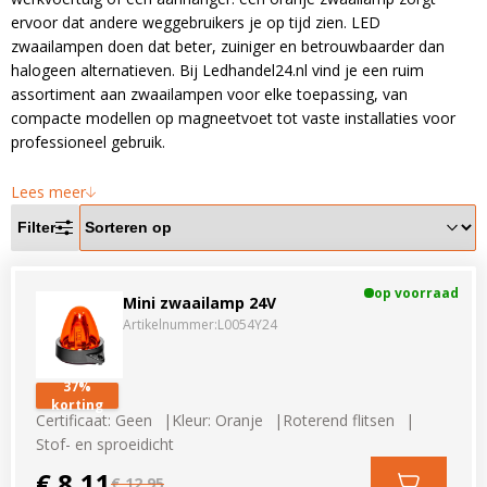
LED voordeelpakketten
LED voordeelpakketten
ervoor dat andere weggebruikers je op tijd zien. LED
Overige producten
zwaailampen doen dat beter, zuiniger en betrouwbaarder dan
Overige producten
halogeen alternatieven. Bij Ledhandel24.nl vind je een ruim
assortiment aan zwaailampen voor elke toepassing, van
Bekijk alles
Blog
compacte modellen op magneetvoet tot vaste installaties voor
professioneel gebruik.
Over ons
Lees meer
Ervaringen
Filter
Gratis lichtplan
Klantenservice
op voorraad
Mini zwaailamp 24V
Artikelnummer:
L0054Y24
0597-234500
info@ledhandel24.nl
37%
korting
+31611204496
Certificaat: Geen
Kleur: Oranje
Roterend flitsen
Stof- en sproeidicht
€ 8,11
€ 12,95