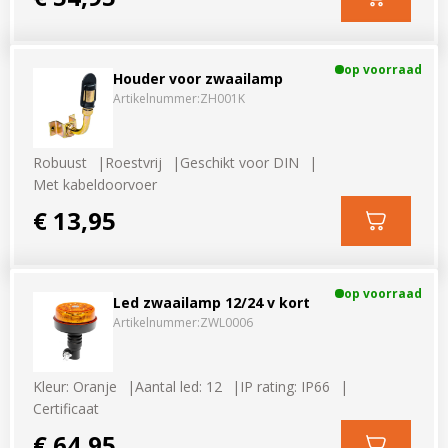
op voorraad
Houder voor zwaailamp
Artikelnummer:
ZH001K
Robuust
Roestvrij
Geschikt voor DIN
Met kabeldoorvoer
€ 13,95
op voorraad
Led zwaailamp 12/24 v kort
Artikelnummer:
ZWL0006
Kleur: Oranje
Aantal led: 12
IP rating: IP66
Certificaat
€ 64,95