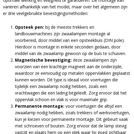
optimale werking en veiligheid te garanderen. De montage kan
e
variëren afhankelijk van het model, maar over het algemeen zijn
:
er drie veelgebruikte bevestigingsmethoden:
Opsteek pen:
bij de meeste trekkers en
landbouwmachines zijn zwaailampen montage al
voorbereid, door middel van een opsteekbuis (DIN pole).
Hierdoor is montage in enkele seconden gedaan, door
middel van de zwaailamp gewoon op de buis te schuiven.
Magnetische bevestiging:
deze zwaailampen zijn
voorzien van een krachtige magneet aan de onderzijde,
waardoor ze eenvoudig op metalen oppervlakken geplaatst
kunnen worden. Dit type is ideaal voor voertuigen die
tijdelijk een zwaailamp nodig hebben, zoals een
vrachtwagen die een lading begeleidt. Zorg ervoor dat het
oppervlak schoon en vlak is voor maximale grip.
Permanente montage:
voor voertuigen die altijd een
zwaailamp nodig hebben, zoals trekkers of werkvoertuigen,
kun je kiezen voor permanente montage. Dit gebeurt vaak
met schroeven of bouten. Zorg ervoor dat de lamp stevig
vastzit en plaats hem op een plek waar hij goed zichtbaar