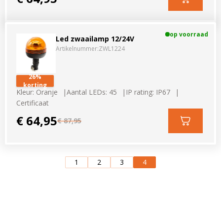
op voorraad
Led zwaailamp 12/24V
Artikelnummer:
ZWL1224
26%
korting
Kleur: Oranje
Aantal LEDs: 45
IP rating: IP67
Certificaat
€ 64,95
€ 87,95
1
2
3
4