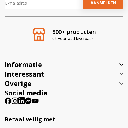
A
l
t
e
r
500+ producten
n
uit voorraad leverbaar
a
t
i
v
Informatie
e
:
Interessant
Overige
Social media
Betaal veilig met