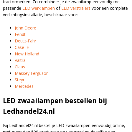
tractormerken. Zo combineer je de zwaailamp eenvoudig met
passende
LED werklampen
of
LED verstralers
voor een complete
verlichtingsinstallatie, beschikbaar voor:
John Deere
Fendt
Deutz-Fahr
Case IH
New Holland
Valtra
Claas
Massey Ferguson
Steyr
Mercedes
LED zwaailampen bestellen bij
Ledhandel24.nl
Bij Ledhandel24.nl bestel je LED zwaailampen eenvoudig online,
met meer dan 500 producten op voorraad en dezelfde dag