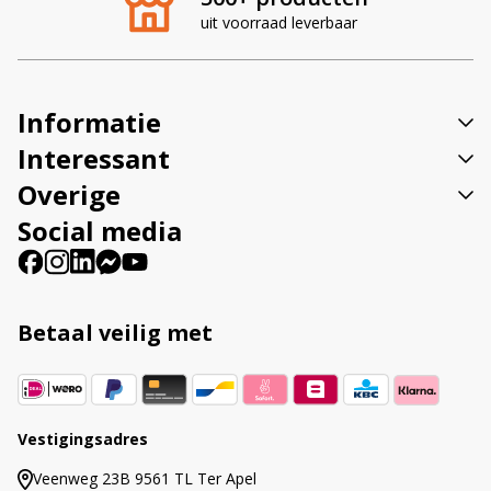
n
uit voorraad leverbaar
a
t
i
v
Informatie
e
:
Interessant
Overige
Social media
Betaal veilig met
Vestigingsadres
Veenweg 23B 9561 TL Ter Apel