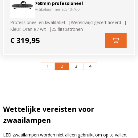
760mm professioneel
Artikelnummer:
EL540-760
Professioneel en kwalitatief
Wereldwijd gecertificeerd
Kleur: Oranje / wit
25 flitspatronen
€ 319,95
1
2
3
4
Wettelijke vereisten voor
zwaailampen
LED zwaailampen worden niet alleen gebruikt om op te vallen,