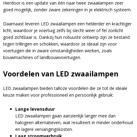
Hierdoor is een update van één naar twee zwaailampen zeer
goed mogelijk, zonder zware zekeringen in je elektrisch systeem.
Daarnaast leveren LED zwaailampen een helderder en krachtiger
licht, waardoor je voertuig zelfs bij slecht weer of fel zonlicht
goed zichtbaar is. Dankzij hun robuuste ontwerp zijn ze bestand
tegen trillingen en schokken, waardoor ze ideaal zijn voor
voertuigen die in zware omstandigheden werken, zoals
bouwmachines of landbouwvoertuigen.
Voordelen van LED zwaailampen
LED zwaailampen bieden talloze voordelen die ze tot de ideale
keuze maken voor professioneel en persoonlijk gebruik:
Blijf op de hoogte van nieuwe product
updates, promoties en aanbiedingen, leuke
Lange levensduur
Bevestig je inschrijving via de bevestigingsmail
klantverhalen en ontdek de klantfoto van de
LED zwaailampen gaan aanzienlijk langer mee dan
in je inbox. Deze ontvang je binnen een paar
maand!
halogeen alternatieven, wat resulteert in minder onderhoud
minuten.
en lagere vervangingskosten.
Laag stroomverbruik
Email