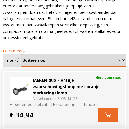
LED voordeelpakketten
LED voordeelpakketten
ervoor dat andere weggebruikers je op tijd zien. LED
Overige producten
zwaailampen doen dat beter, zuiniger en betrouwbaarder dan
Overige producten
halogeen alternatieven. Bij Ledhandel24.nl vind je een ruim
assortiment aan zwaailampen voor elke toepassing, van
Bekijk alles
Blog
compacte modellen op magneetvoet tot vaste installaties voor
professioneel gebruik.
Over ons
Lees meer
Ervaringen
Filter
Gratis lichtplan
Klantenservice
op voorraad
JAEREN duo – oranje
waarschuwingslamp met oranje
markeringslamp
0597-234500
Artikelnummer:
FLOR1MLOR
info@ledhandel24.nl
Flitser en positielicht
E-markering
2 functies
+31611204496
€ 34,94