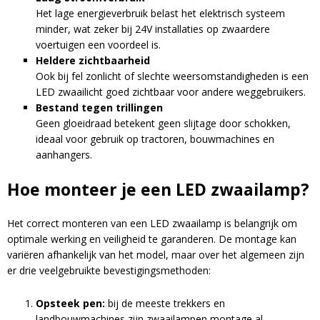
Het lage energieverbruik belast het elektrisch systeem
minder, wat zeker bij 24V installaties op zwaardere
voertuigen een voordeel is.
Heldere zichtbaarheid
Ook bij fel zonlicht of slechte weersomstandigheden is een
LED zwaailicht goed zichtbaar voor andere weggebruikers.
Bestand tegen trillingen
Geen gloeidraad betekent geen slijtage door schokken,
A
ideaal voor gebruik op tractoren, bouwmachines en
l
aanhangers.
t
e
Hoe monteer je een LED zwaailamp?
r
n
a
Het correct monteren van een LED zwaailamp is belangrijk om
t
optimale werking en veiligheid te garanderen. De montage kan
i
variëren afhankelijk van het model, maar over het algemeen zijn
v
er drie veelgebruikte bevestigingsmethoden:
e
:
Opsteek pen:
bij de meeste trekkers en
landbouwmachines zijn zwaailampen montage al