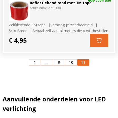
op voorraad
Reflectieband rood met 3M tape
Artikelnummer:
RFBRO
Zelfklevende 3M tape
Verhoog je zichtbaarheid
5cm Breed
Bepaal zelf aantal meters die u wilt bestellen
€ 4,95
1
…
9
10
11
Aanvullende onderdelen voor LED
verlichting