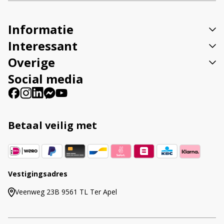
i
v
Informatie
e
:
Interessant
Overige
Social media
Betaal veilig met
Vestigingsadres
Veenweg 23B 9561 TL Ter Apel