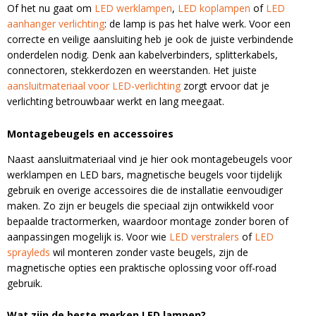
Of het nu gaat om
LED werklampen
,
LED koplampen
of
LED
aanhanger verlichting
: de lamp is pas het halve werk. Voor een
correcte en veilige aansluiting heb je ook de juiste verbindende
onderdelen nodig. Denk aan kabelverbinders, splitterkabels,
connectoren, stekkerdozen en weerstanden. Het juiste
aansluitmateriaal voor LED-verlichting
zorgt ervoor dat je
verlichting betrouwbaar werkt en lang meegaat.
Montagebeugels en accessoires
Naast aansluitmateriaal vind je hier ook montagebeugels voor
werklampen en LED bars, magnetische beugels voor tijdelijk
gebruik en overige accessoires die de installatie eenvoudiger
maken. Zo zijn er beugels die speciaal zijn ontwikkeld voor
bepaalde tractormerken, waardoor montage zonder boren of
aanpassingen mogelijk is. Voor wie
LED verstralers
of
LED
sprayleds
wil monteren zonder vaste beugels, zijn de
magnetische opties een praktische oplossing voor off-road
gebruik.
Wat zijn de beste merken LED lampen?