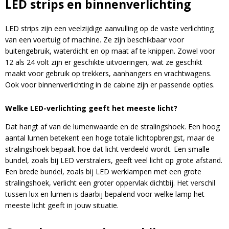
LED strips en binnenverlichting
LED strips zijn een veelzijdige aanvulling op de vaste verlichting
Blijf op de hoogte van nieuwe product
van een voertuig of machine. Ze zijn beschikbaar voor
updates, promoties en aanbiedingen, leuke
buitengebruik, waterdicht en op maat af te knippen. Zowel voor
Bevestig je inschrijving via de bevestigingsmail
klantverhalen en ontdek de klantfoto van de
12 als 24 volt zijn er geschikte uitvoeringen, wat ze geschikt
in je inbox. Deze ontvang je binnen een paar
maand!
maakt voor gebruik op trekkers, aanhangers en vrachtwagens.
minuten.
Ook voor binnenverlichting in de cabine zijn er passende opties.
Email
Welke LED-verlichting geeft het meeste licht?
Dat hangt af van de lumenwaarde en de stralingshoek. Een hoog
aantal lumen betekent een hoge totale lichtopbrengst, maar de
stralingshoek bepaalt hoe dat licht verdeeld wordt. Een smalle
bundel, zoals bij LED verstralers, geeft veel licht op grote afstand.
Een brede bundel, zoals bij LED werklampen met een grote
stralingshoek, verlicht een groter oppervlak dichtbij. Het verschil
A
tussen lux en lumen is daarbij bepalend voor welke lamp het
l
meeste licht geeft in jouw situatie.
t
e