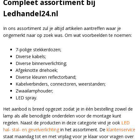
Compleet assortiment bij
r
n
Ledhandel24.nl
a
t
In ons assortiment zul je altijd artikelen aantreffen waar je
i
ongemerkt naar op zoek was. Om wat voorbeelden te noemen:
v
e
7-polige stekkerdozen;
:
Diverse kabels;
Diverse binnenverlichting;
Afgeknotte driehoek;
Diverse kleuren reflectorband;
Kabelverbinders, connectoren, weerstanden;
Zwaailamphouder;
LED spray.
Het aanbod is breed opgezet zodat je in één bestelling zowel de
lamp als alle benodigde onderdelen voor de montage kunt
regelen. Naast de producten in deze categorie vind je ook
LED
hal- stal- en gevelverlichting
in het assortiment. De
klantenservice
staat maandag tot en met vrijdag voor je klaar voor vragen over