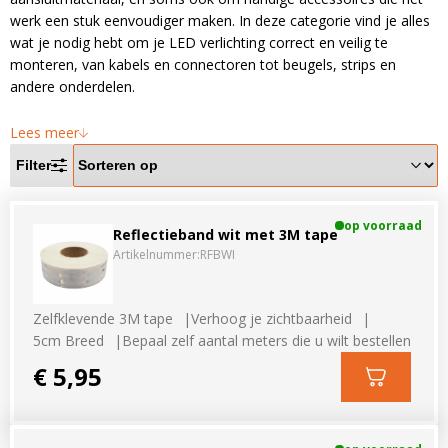
LED voordeelpakketten
LED voordeelpakketten
werk een stuk eenvoudiger maken. In deze categorie vind je alles
Overige producten
wat je nodig hebt om je LED verlichting correct en veilig te
Overige producten
monteren, van kabels en connectoren tot beugels, strips en
andere onderdelen.
Bekijk alles
Blog
Lees meer
Over ons
Filter
Ervaringen
Gratis lichtplan
op voorraad
Reflectieband wit met 3M tape
Artikelnummer:
RFBWI
Klantenservice
Zelfklevende 3M tape
Verhoog je zichtbaarheid
0597-234500
5cm Breed
Bepaal zelf aantal meters die u wilt bestellen
info@ledhandel24.nl
€ 5,95
+31611204496