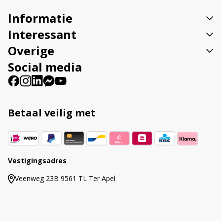
v
Informatie
e
:
Interessant
Overige
Social media
Betaal veilig met
Vestigingsadres
Veenweg 23B 9561 TL Ter Apel