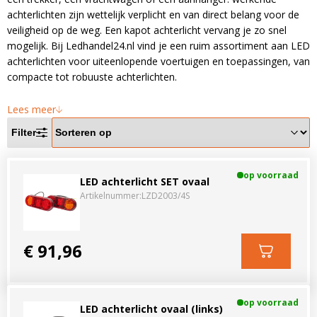
LED voordeelpakketten
LED voordeelpakketten
achterlichten zijn wettelijk verplicht en van direct belang voor de
Overige producten
veiligheid op de weg. Een kapot achterlicht vervang je zo snel
Overige producten
mogelijk. Bij Ledhandel24.nl vind je een ruim assortiment aan LED
achterlichten voor uiteenlopende voertuigen en toepassingen, van
Bekijk alles
Blog
compacte tot robuuste achterlichten.
Over ons
Lees meer
Ervaringen
Filter
Gratis lichtplan
op voorraad
LED achterlicht SET ovaal
Klantenservice
Artikelnummer:
LZD2003/4S
0597-234500
€ 91,96
info@ledhandel24.nl
+31611204496
op voorraad
LED achterlicht ovaal (links)