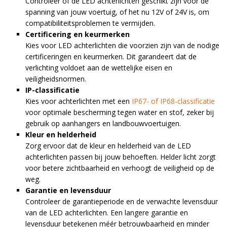
Controleer of de LED achterlichten geschikt zijn voor de
r
spanning van jouw voertuig, of het nu 12V of 24V is, om
n
compatibiliteitsproblemen te vermijden.
a
Certificering en keurmerken
t
Kies voor LED achterlichten die voorzien zijn van de nodige
i
certificeringen en keurmerken. Dit garandeert dat de
v
verlichting voldoet aan de wettelijke eisen en
e
veiligheidsnormen.
:
IP-classificatie
Kies voor achterlichten met een
IP67- of IP68-classificatie
voor optimale bescherming tegen water en stof, zeker bij
gebruik op aanhangers en landbouwvoertuigen.
Kleur en helderheid
Zorg ervoor dat de kleur en helderheid van de LED
achterlichten passen bij jouw behoeften. Helder licht zorgt
voor betere zichtbaarheid en verhoogt de veiligheid op de
weg.
Garantie en levensduur
Controleer de garantieperiode en de verwachte levensduur
van de LED achterlichten. Een langere garantie en
levensduur betekenen méér betrouwbaarheid en minder