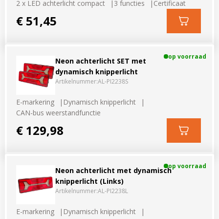
2 x LED achterlicht compact
3 functies
Certificaat
€ 51,45
op voorraad
Neon achterlicht SET met
dynamisch knipperlicht
Artikelnummer:
AL-PI2238S
E-markering
Dynamisch knipperlicht
CAN-bus weerstandfunctie
€ 129,98
op voorraad
Neon achterlicht met dynamisch
knipperlicht (Links)
Artikelnummer:
AL-PI2238L
E-markering
Dynamisch knipperlicht