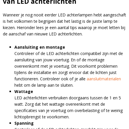
van LED achterlichten
Wanneer je nog nooit eerder LED achterlampen hebt aangeschaft
Blijf op de hoogte van nieuwe product
is het volkomen te begrijpen dat het lastig is de juiste lamp te
updates, promoties en aanbiedingen, leuke
kiezen. Hieronder lees je een aantal tips waarop je moet letten bij
Bevestig je inschrijving via de bevestigingsmail
klantverhalen en ontdek de klantfoto van de
de aanschaf van nieuwe LED achterlichten.
in je inbox. Deze ontvang je binnen een paar
maand!
minuten.
Aansluiting en montage
Controleer of de LED achterlichten compatibel zijn met de
Email
aansluiting van jouw voertuig. En of de montage
overeenkomt met je voertuig. Dit voorkomt problemen
tijdens de installatie en zorgt ervoor dat de lichten juist
functioneren. Controleer ook of je alle
aansluitmaterialen
hebt om de lamp aan te sluiten.
Wattage
LED achterlichten verbruiken doorgaans tussen de 1 en 5
watt. Zorg dat het wattage overeenkomt met de
A
specificaties van je voertuig om overbelasting of te weinig
l
lichtopbrengst te voorkomen.
t
Spanning
e