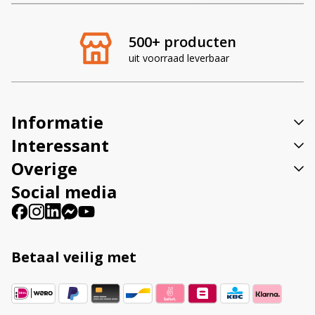
t
e
r
500+ producten
n
uit voorraad leverbaar
a
t
i
v
Informatie
e
:
Interessant
Overige
Social media
Betaal veilig met