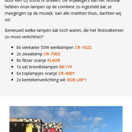
door een DJ stond te draaien. De vrijwilligers van het festival
hebben onze lampen op de combine zo ingesteld dat ze
meegingen op de muziek. Van alle markten thuis, dachten wij
zo!
Benieuwd welke lampen dat toch waren, die het festivalterrein
zo mooi verlichtten?
8x vierkante 55W werklampen
CR-1022
2x zwaailamp
CR-7002
8x flitser oranje
FL6OR
1x set breedtelampen
BK119
6x toplampjes oranje
CR-6001
2x kentekenverlichting wit
HOR LRP1