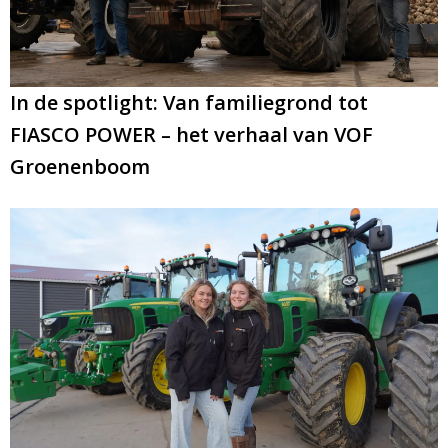
Email
In de spotlight: Van familiegrond tot
FIASCO POWER – het verhaal van VOF
Groenenboom
A
l
t
e
r
n
a
t
i
v
e
: