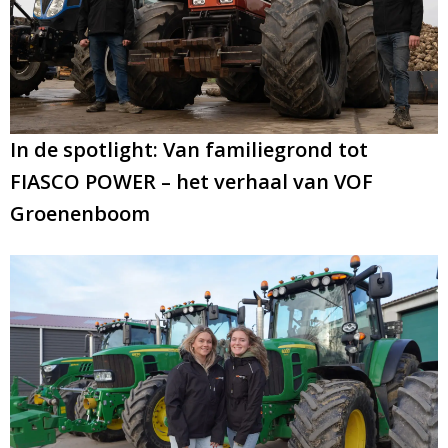
maand!
minuten.
Email
In de spotlight: Van familiegrond tot
FIASCO POWER – het verhaal van VOF
Groenenboom
A
l
t
e
r
n
a
t
i
v