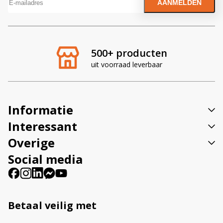
A
l
t
e
r
500+ producten
n
uit voorraad leverbaar
a
t
i
v
Informatie
e
:
Interessant
Overige
Social media
Betaal veilig met