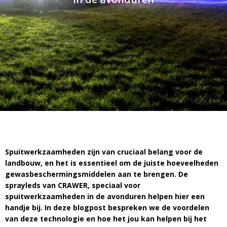
LED voordeelpakketten
LED voordeelpakketten
Overige producten
Overige producten
Bekijk alles
Blog
Over ons
Ervaringen
Gratis lichtplan
Klantenservice
Spuitwerkzaamheden zijn van cruciaal belang voor de
landbouw, en het is essentieel om de juiste hoeveelheden
0597-234500
gewasbeschermingsmiddelen aan te brengen. De
info@ledhandel24.nl
sprayleds van CRAWER, speciaal voor
+31611204496
spuitwerkzaamheden in de avonduren helpen hier een
handje bij. In deze blogpost bespreken we de voordelen
van deze technologie en hoe het jou kan helpen bij het